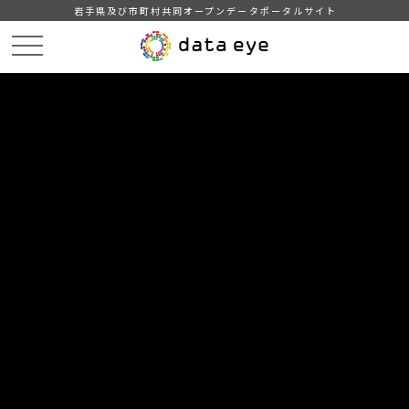
岩手県及び市町村共同オープンデータポータルサイト
HOME
データカタログ
岩手県_岩手県内市町村の地方公営企業決算の状況_2025-09
DATA
CATA
データカタログ
データセット名
岩手県_岩手県内市町村の地方公営
企業決算の状況_2025-09
岩手県内市町村の地方公営企業決算の状況
組織
岩手県
グループ
行財政