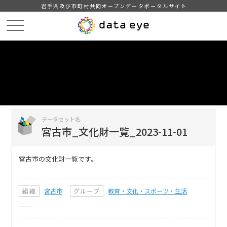
岩手県及び市町村共同オープンデータポータルサイト
HOME
データカタログ
宮古市_文化財一覧_2023-11-01
DATA
CATA
データカタログ
データセット名
宮古市_文化財一覧_2023-11-01
宮古市の文化財一覧です。
組織
宮古市
グループ
教育・文化・スポーツ・生活