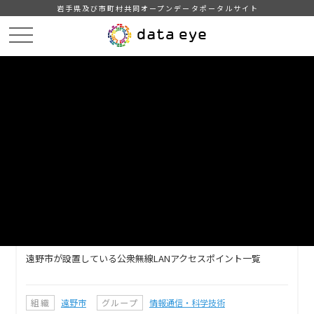
岩手県及び市町村共同オープンデータポータルサイト
HOME
データカタログ
遠野市_公衆無線LANアクセスポイント一覧_2024-08-01
DATA
CATA
データカタログ
データセット名
遠野市_公衆無線LANアクセスポイ
ント一覧_2024-08-01
遠野市が設置している公衆無線LANアクセスポイント一覧
組織
遠野市
グループ
情報通信・科学技術