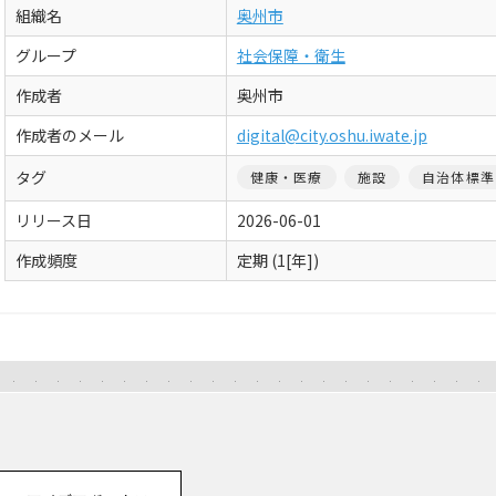
組織名
奥州市
グループ
社会保障・衛生
作成者
奥州市
作成者のメール
digital@city.oshu.iwate.jp
タグ
健康・医療
施設
自治体標準
リリース日
2026-06-01
作成頻度
定期 (1[年])