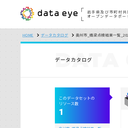
岩手県及び市町村共
オープンデータポー
HOME
データカタログ
奥州市_橋梁点検結果一覧_2026
DATA
データカタログ
このデータセットの
リソース数
1