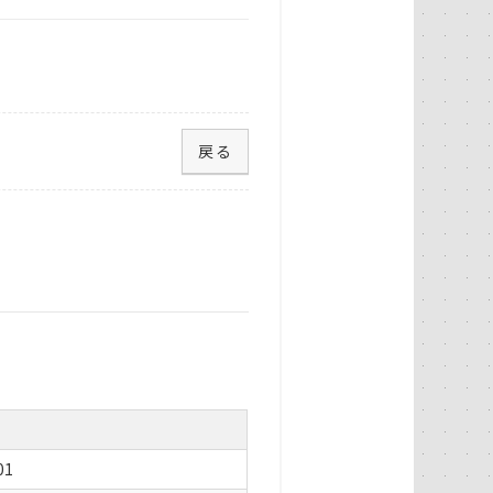
戻る
01