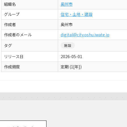
組織名
奥州市
グループ
住宅・土地・建設
作成者
奥州市
作成者のメール
digital@city.oshu.iwate.jp
タグ
施設
リリース日
2026-05-01
作成頻度
定期 (1[年])