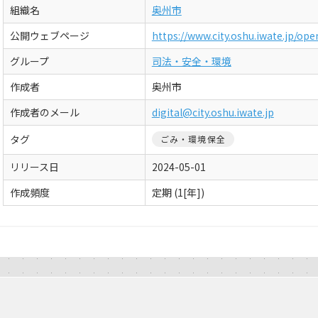
組織名
奥州市
公開ウェブページ
https://www.city.oshu.iwate.jp/op
グループ
司法・安全・環境
作成者
奥州市
作成者のメール
digital@city.oshu.iwate.jp
タグ
ごみ・環境保全
リリース日
2024-05-01
作成頻度
定期 (1[年])