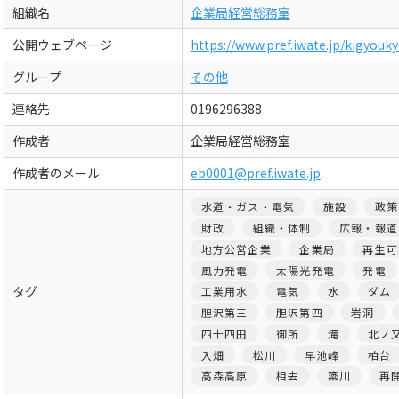
組織名
企業局経営総務室
公開ウェブページ
https://www.pref.iwate.jp/kigyouk
グループ
その他
連絡先
0196296388
作成者
企業局経営総務室
作成者のメール
eb0001@pref.iwate.jp
水道・ガス・電気
施設
政策
財政
組織・体制
広報・報道
地方公営企業
企業局
再生可
風力発電
太陽光発電
発電
タグ
工業用水
電気
水
ダム
胆沢第三
胆沢第四
岩洞
四十四田
御所
滝
北ノ
入畑
松川
早池峰
柏台
高森高原
相去
簗川
再