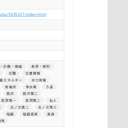
yoku/1035327/index.html
・計画・取組
条例・規則
広聴
位置情報
能エネルギー
水力発電
発電所
浄水場
ろ過
胆沢
胆沢第二
岩洞第一
岩洞第二
仙人
又
北ノ又第二
北ノ又第三
稲庭
稲庭高原
高森
開発