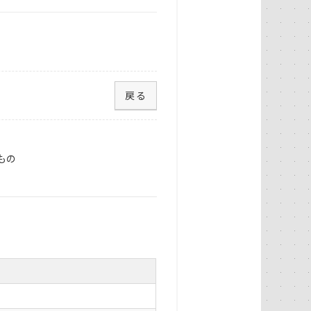
戻る
もの