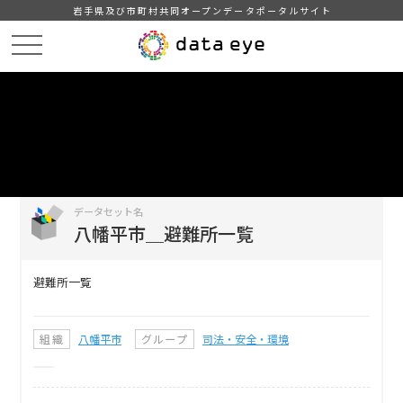
岩手県及び市町村共同オープンデータポータルサイト
HOME
データカタログ
八幡平市＿避難所一覧
DATA
CATA
データカタログ
データセット名
八幡平市＿避難所一覧
避難所一覧
組織
八幡平市
グループ
司法・安全・環境