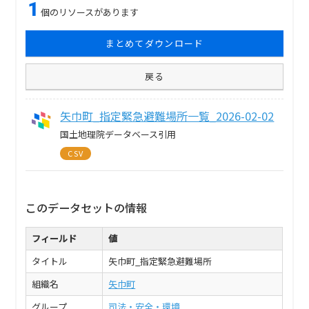
1
個のリソースがあります
まとめてダウンロード
戻る
矢巾町_指定緊急避難場所一覧_2026-02-02
国土地理院データベース引用
CSV
このデータセットの情報
フィールド
値
タイトル
矢巾町_指定緊急避難場所
組織名
矢巾町
グループ
司法・安全・環境