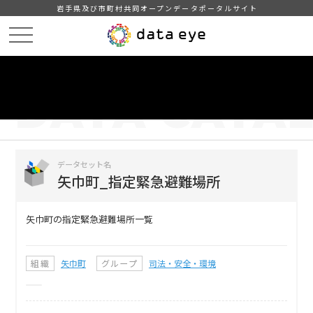
岩手県及び市町村共同オープンデータポータルサイト
HOME
データカタログ
矢巾町_指定緊急避難場所
DATA
CATA
データカタログ
データセット名
矢巾町_指定緊急避難場所
矢巾町の指定緊急避難場所一覧
組織
矢巾町
グループ
司法・安全・環境