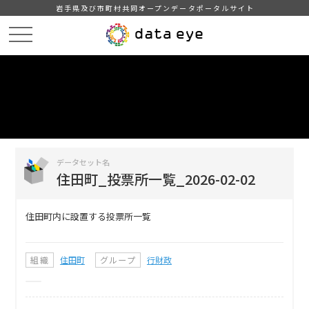
岩手県及び市町村共同オープンデータポータルサイト
HOME
データカタログ
住田町_投票所一覧_2026-02-02
DATA
CATA
データカタログ
データセット名
住田町_投票所一覧_2026-02-02
住田町内に設置する投票所一覧
組織
住田町
グループ
行財政