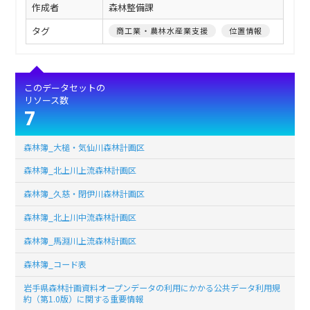
作成者
森林整備課
タグ
商工業・農林水産業支援
位置情報
このデータセットの
リソース数
7
森林簿_大槌・気仙川森林計画区
森林簿_北上川上流森林計画区
森林簿_久慈・閉伊川森林計画区
森林簿_北上川中流森林計画区
森林簿_馬淵川上流森林計画区
森林簿_コード表
岩手県森林計画資料オープンデータの利用にかかる公共データ利用規
約（第1.0版）に関する重要情報