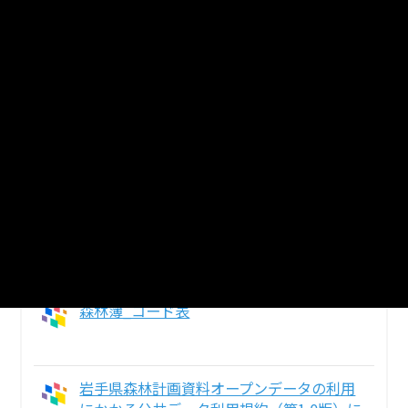
宮古市、久慈市、山田町、岩泉町、田野畑村、普代
村、野田村、洋野町
森林簿_北上川中流森林計画区
花巻市、北上市、遠野市、一関市、奥州市、西和賀
町、金ケ崎町、平泉町
森林簿_馬淵川上流森林計画区
二戸市、八幡平市、葛巻町、軽米町、九戸村、一戸
町
森林簿_コード表
岩手県森林計画資料オープンデータの利用