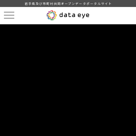
岩手県及び市町村共同オープンデータポータルサイト
HOME
データカタログ
森林簿
DATA
CATA
データカタログ
データセット名
森林簿
地域森林計画の対象とする森林について、林小班ごとに林況等
を取りまとめたものです。
「岩手県森林計画資料オープンデータの利用にかかる公共デー
タ利用規約（第1.0版）に関する重要情報」を御確認のうえ、利
用してください。