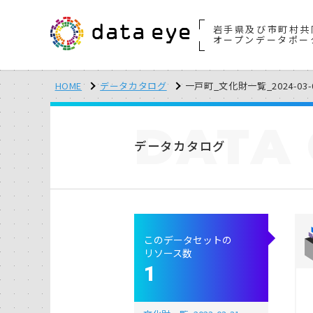
岩手県及び市町村共
オープンデータポー
HOME
データカタログ
一戸町_文化財一覧_2024-03-
DATA
データカタログ
このデータセットの
リソース数
1