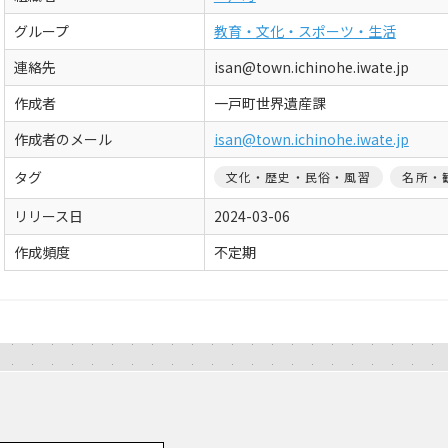
グループ
教育・文化・スポーツ・生活
連絡先
isan@town.ichinohe.iwate.jp
作成者
一戸町世界遺産課
作成者のメール
isan@town.ichinohe.iwate.jp
タグ
文化・歴史・民俗・風習
名所・
リリース日
2024-03-06
作成頻度
不定期