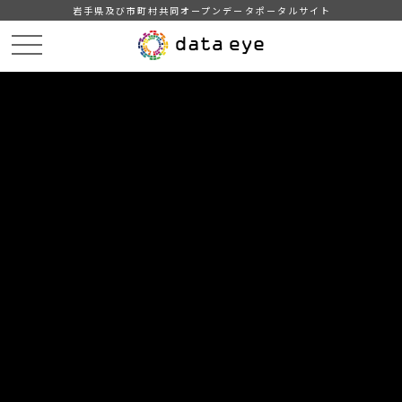
岩手県及び市町村共同オープンデータポータルサイト
HOME
データカタログ
データセット一覧
DATA
CATA
データカタログ
データセット一覧 「運輸・観光」
2
件
宮古市_イベント一覧_2023-11-01
宮古市のイベント一覧です。
CSV