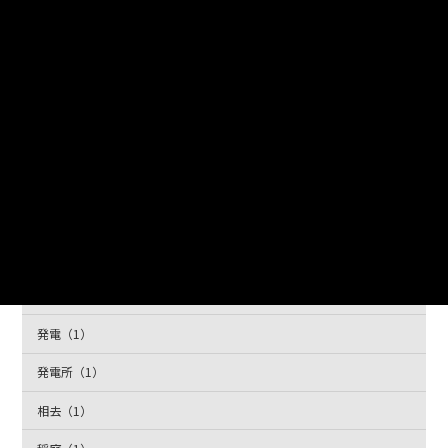
条例・規則（1）
松川（1）
柏台（1）
水（1）
水力発電（1）
水道・ガス・電気（5）
浄水場（1）
滝（1）
発電（1）
発電所（1）
相去（1）