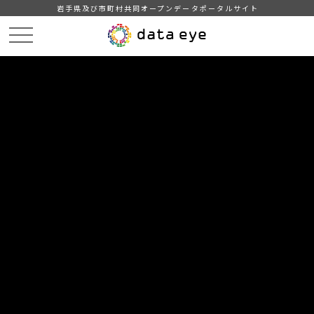
岩手県及び市町村共同オープンデータポータルサイト
HOME
データカタログ
データセット一覧
DATA
CATA
データカタログ
データセット一覧 「司法・安全・環境」
33
件
宮古市_指定緊急避難場所一覧_2023-11-01
宮古市の指定緊急避難場所一覧です。
CSV