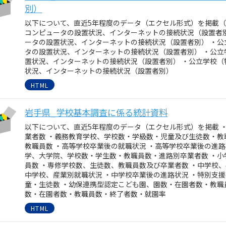
別）
以下について、直近5年程度のデータ（エクセル形式）を掲載（
コンピュータの設置状況、インターネットの接続状況（設置者
ータの設置状況、インターネットの接続状況（設置者別） ・
タの設置状況、インターネットの接続状況（設置者別） ・公
置状況、インターネットの接続状況（設置者別） ・公立学校
状況、インターネットの接続状況（設置者別）
HTML
岩手県_学校基本調査に係る統計資料
以下について、直近5年程度のデータ（エクセル形式）を掲載 
業者数 ・義務教育学校、学校数・学級数・児童及び生徒数・教
教職員数 ・高等学校卒業後の就職状況 ・高等学校卒業後の進
学、大学院、学校数・学生数・教職員数・進路別卒業者数 ・
員数 ・専修学校数、生徒数、教職員数及び卒業者数 ・中学校
中学校、産業別就職状況 ・中学校卒業後の進路状況 ・特別支
童・生徒数 ・幼保連携型認定こども園、園数・在園者数・教職
数・在園者数・教職員数・終了者数・就園率
HTML