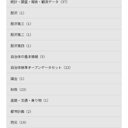
統計・調査・報告・観測データ（37）
胆沢（1）
胆沢第三（1）
胆沢第二（1）
胆沢第四（1）
自治体の基本情報（5）
自治体標準オープンデータセット（22）
議会（1）
財政（23）
道路・交通・乗り物（1）
都市計画（2）
防災（19）