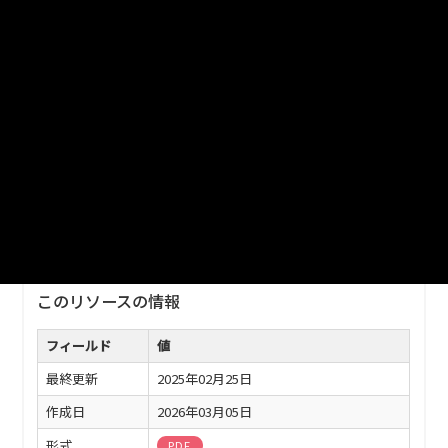
岩手県内市町村の土地開発公社の令和元年度の状況（土地開発
公社事業実績調査概要）
ファイル名
いわての市町村土地開発公社の状況_2020-03-31.pdf
ダウンロード
戻る
このリソースの情報
フィールド
値
最終更新
2025年02月25日
作成日
2026年03月05日
形式
PDF