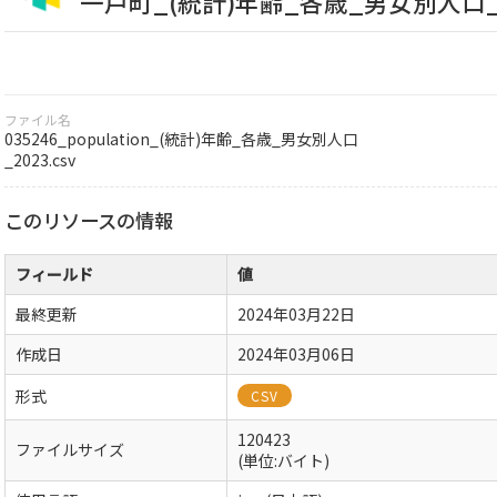
一戸町_(統計)年齢_各歳_男女別人口_20
ファイル名
035246_population_(統計)年齢_各歳_男女別人口
_2023.csv
このリソースの情報
フィールド
値
最終更新
2024年03月22日
作成日
2024年03月06日
形式
CSV
120423
ファイルサイズ
(単位:バイト)