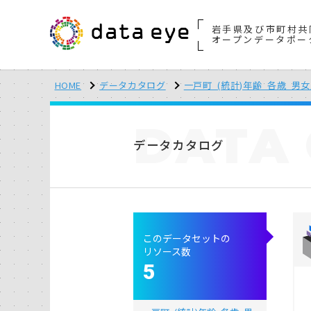
岩手県及び市町村共
オープンデータポー
HOME
データカタログ
一戸町_(統計)年齢_各歳_男女別人
DATA
データカタログ
このデータセットの
リソース数
5