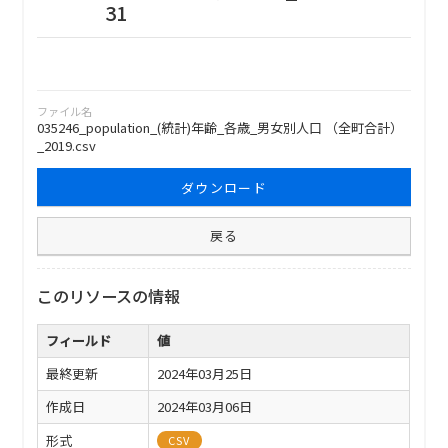
31
ファイル名
035246_population_(統計)年齢_各歳_男女別人口 （全町合計）
_2019.csv
ダウンロード
戻る
このリソースの情報
フィールド
値
最終更新
2024年03月25日
作成日
2024年03月06日
形式
CSV