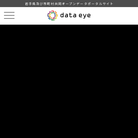
岩手県及び市町村共同オープンデータポータルサイト
HOME
データカタログ
奥州市_地域・年齢別人口_2025-08-31
地域・年齢別人口_2020-05-31
DATA
CATA
データカタログ
データセット名
奥州市_地域・年齢別人口_2025-08-
31
リソース名
地域・年齢別人口_2020-05-31