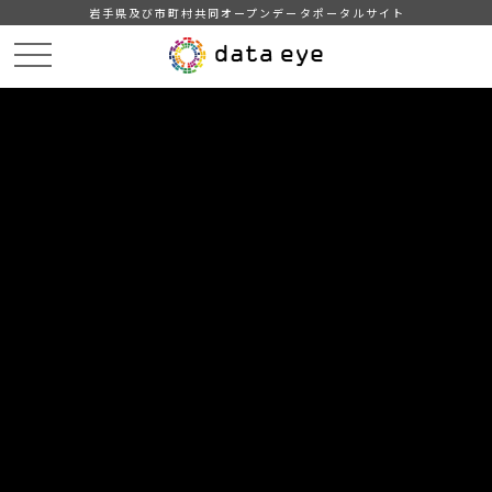
岩手県及び市町村共同オープンデータポータルサイト
HOME
データカタログ
奥州市_地域・年齢別人口_2025-08-31
地域・年齢別人口_2021-01-31
DATA
CATA
データカタログ
データセット名
奥州市_地域・年齢別人口_2025-08-
31
リソース名
地域・年齢別人口_2021-01-31