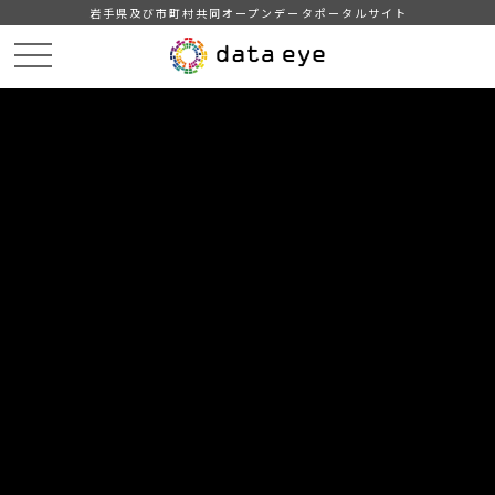
岩手県及び市町村共同オープンデータポータルサイト
HOME
データカタログ
奥州市_地域・年齢別人口_2025-08-31
地域・年齢別人口_2022-09-30
DATA
CATA
データカタログ
データセット名
奥州市_地域・年齢別人口_2025-08-
31
リソース名
地域・年齢別人口_2022-09-30